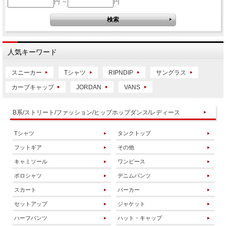
円 ～
円
人気キーワード
スニーカー
Tシャツ
RIPNDIP
サングラス
カーブキャップ
JORDAN
VANS
B系/ストリート/ファッション/ヒップホップダンス/レディース
Tシャツ
タンクトップ
フットギア
その他
キャミソール
ワンピース
ポロシャツ
デニムパンツ
スカート
パーカー
セットアップ
ジャケット
ハーフパンツ
ハット・キャップ