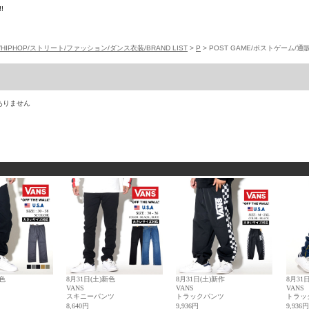
!
/HIPHOP/ストリート/ファッション/ダンス衣装/BRAND LIST
>
P
> POST GAME/ポストゲーム/通
ありません