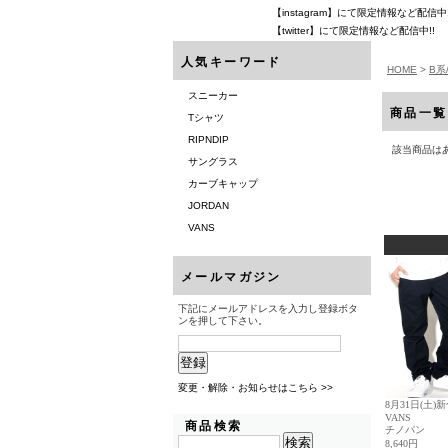
【instagram】にて限定情報など配信中!
【twitter】にて限定情報など配信中!!
人気キーワード
HOME
>
B系
スニーカー
商品一覧
Tシャツ
RIPNDIP
該当商品は
サングラス
カーブキャップ
JORDAN
VANS
メールマガジン
下記にメールアドレスを入力し登録ボタ
ンを押して下さい。
変更・解除・お知らせはこちら >>
商品検索