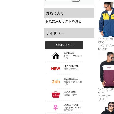
お気に入り
お気に入りリストを見る
サイドバー
/ メニュー
MENU
TOP PAGE
トップページはコ
チラ
NEW ARRIVAL
新作をチェック
24h TIME SALE
日替わりタイムセ
ール
HAPPY BAG
福袋はコチラ
LADIES WEAR
レディースウェア
集中販売