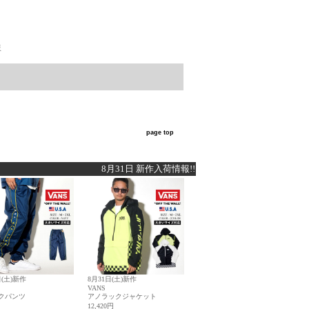
販
page top