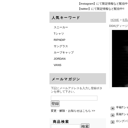
【instagram】にて限定情報など配信中!
【twitter】にて限定情報など配信中!!
人気キーワード
HOME
>
B系
DGK(ディー
スニーカー
Tシャツ
RIPNDIP
サングラス
カーブキャップ
JORDAN
VANS
メールマガジン
下記にメールアドレスを入力し登録ボタ
ンを押して下さい。
半袖Tシ
変更・解除・お知らせはこちら >>
長袖Tシ
ロングパ
商品検索