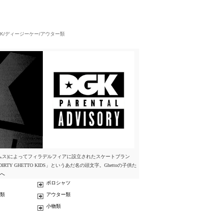
GK/ディージーケー/アウター類
ウィリアムス)によってフィラデルフィアに設立されたスケートブラン
Y GHETTO KIDS」というあだ名の頭文字。Ghettoの子供た
覧へ
ポロシャツ
類
アウター類
小物類