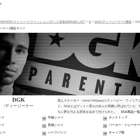
!
/HIPHOP/ストリート/ファッション/ダンス衣装/BRAND LIST
>
D
>
DGK/ディージーケー/通販
> D
ジーケー)通販サイト
DGK
黒人スケーター・Stevie Williams(スティービー・
/ディージーケー
ド。DGKとはゲットー育ちの自らが周囲に呼ばれていた「DIRT
ちに夢を与える意味を込めて付けられた。
DGK商品一
ャツ
半袖シャツ
タンクトップ
ャツ
長袖シャツ
パーカー・トレーナー
ンツ
ハーフパンツ
キャップ類