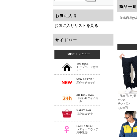
商品一覧
お気に入り
該当商品は
お気に入りリストを見る
サイドバー
/ メニュー
MENU
TOP PAGE
トップページはコ
チラ
NEW ARRIVAL
新作をチェック
24h TIME SALE
日替わりタイムセ
ール
HAPPY BAG
福袋はコチラ
LADIES WEAR
レディースウェア
集中販売