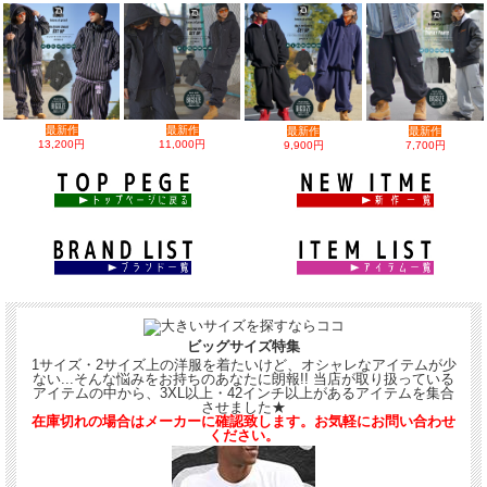
最新作
最新作
最新作
最新作
13,200円
11,000円
9,900円
7,700円
ビッグサイズ特集
1サイズ・2サイズ上の洋服を着たいけど、オシャレなアイテムが少
ない...そんな悩みをお持ちのあなたに朗報!! 当店が取り扱っている
アイテムの中から、3XL以上・42インチ以上があるアイテムを集合
させました★
在庫切れの場合はメーカーに確認致します。お気軽にお問い合わせ
ください。